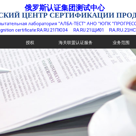
俄罗斯认证集团测试中心
СКИЙ ЦЕНТР СЕРТИФИКАЦИИ ПРО
пытательная лаборатория "АЛБА-ТЕСТ" АНО "ЮПК "ПРОГРЕСС
gnition certificate:RA.RU.21ПЮ34
RA.RU.21ЩИ01
RA.RU.21НС
授权
海关联盟认证服务
业务范围