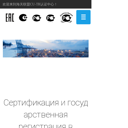
欢迎来到海关联盟CU-TR认证中心！
认证服务
CERTIFICATION & SERVICE
Сертификация
и
госуд
арственная
регистрация
в