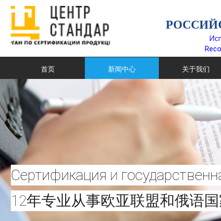
РОССИЙ
Ис
Reco
首页
新闻中心
关于我们
Сертификация
и
государственн
12年专业从事欧亚联盟和俄语