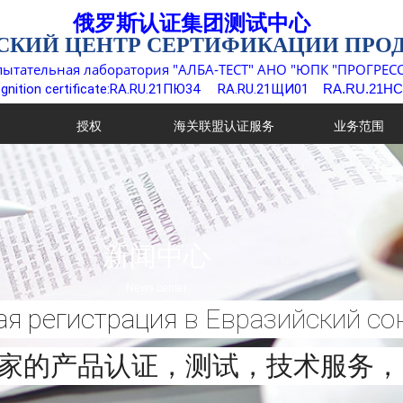
俄罗斯认证集团测试中心
СКИЙ ЦЕНТР СЕРТИФИКАЦИИ ПРО
пытательная лаборатория "АЛБА-ТЕСТ" АНО "ЮПК "ПРОГРЕСС
gnition certificate:RA.RU.21ПЮ34
RA.RU.21ЩИ01
RA.RU.21НС
授权
海关联盟认证服务
业务范围
新闻中心
N
ews center
ая регистрация
в Евразийский со
国家的产品认证，测试，技术服务