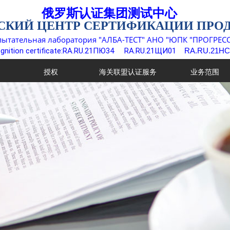
俄罗斯认证集团测试中心
СКИЙ ЦЕНТР СЕРТИФИКАЦИИ ПРО
пытательная лаборатория "АЛБА-ТЕСТ" АНО "ЮПК "ПРОГРЕСС
gnition certificate:RA.RU.21ПЮ34
RA.RU.21ЩИ01
RA.RU.21НС
授权
海关联盟认证服务
业务范围